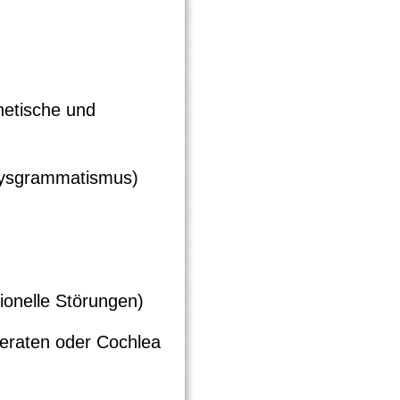
netische und
Dysgrammatismus)
onelle Störungen)
eraten oder Cochlea