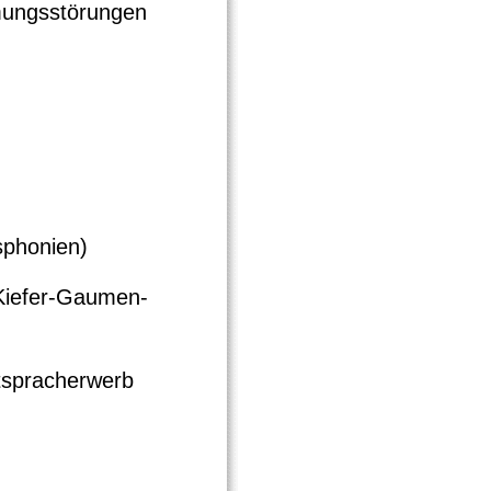
mungsstörungen
sphonien)
-Kiefer-Gaumen-
ftspracherwerb