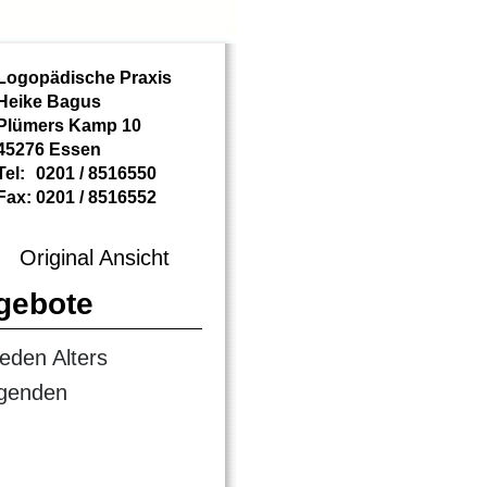
Logopädische Praxis
Heike Bagus
Plümers Kamp 10
45276 Essen
Tel:
0201 / 8516550
Fax:
0201 / 8516552
Original Ansicht
gebote
jeden Alters
lgenden