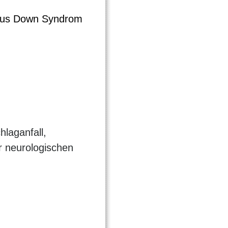
rbus Down Syndrom
laganfall,
r neurologischen