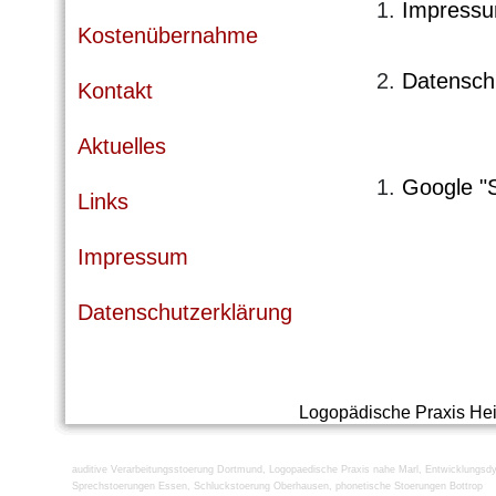
1.
Impress
Kostenübernahme
2.
Datensch
Kontakt
Aktuelles
1.
Goo­gle "
Links
Impressum
Datenschutzerklärung
Logopädische Praxis He
auditive Verarbeitungsstoerung Dortmund
,
Logopaedische Praxis nahe Marl
,
Entwicklungsdy
Sprechstoerungen Essen
,
Schluckstoerung Oberhausen
,
phonetische Stoerungen Bottrop