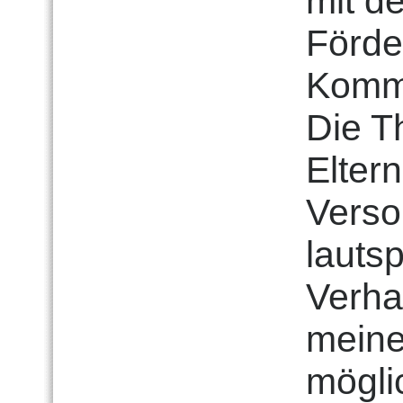
mit d
Förde
Kommu
Die T
Elter
Verso
lauts
Verhal
meine
mögli