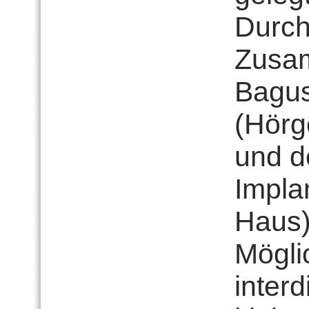
Durch
Zusam
Bagu
(Hörg
und d
Impla
Haus)
Möglic
inter