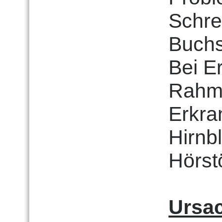
Schre
Buchs
Bei E
Rahme
Erkra
Hirnb
Hörst
Ursa