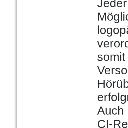
Jeder
Möglic
logop
veror
somit
Verso
Hörüb
erfol
Auch 
CI-Re