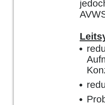
jedoc
AVWST
Leit
redu
Auf
Kon
red
Pro