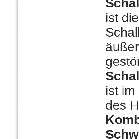
Schal
ist d
Schal
äußer
gestör
Scha
ist i
des Hö
Komb
Schwe