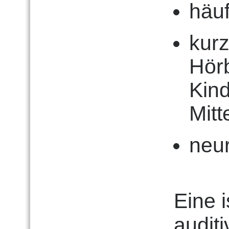
häu
kurz
Hörb
Kind
Mit
neu
Eine i
audit