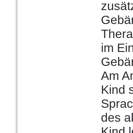
zusät
Gebär
Thera
im Ei
Gebär
Am An
Kind 
Sprac
des a
Kind 