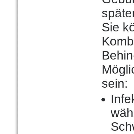
späte
Sie kö
Kombi
Behin
Mögli
sein:
Infe
wäh
Sch