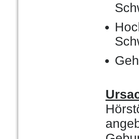
Schw
Hoc
Schw
Gehö
Ursa
Hörst
angeb
Gebur