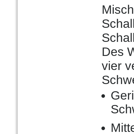
Misch
Schal
Schal
Des W
vier 
Schwe
Ger
Schw
Mitt