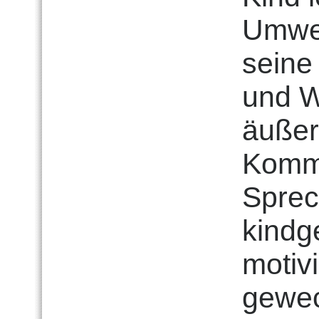
Umwel
seine
und W
äußer
Kommu
Sprec
kindg
motiv
gewec