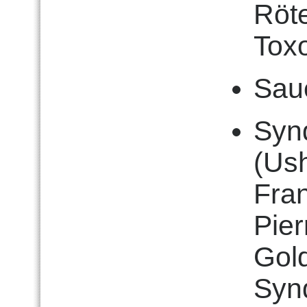
Röt
Tox
Sau
Syn
(Us
Fra
Pie
Gol
Syn