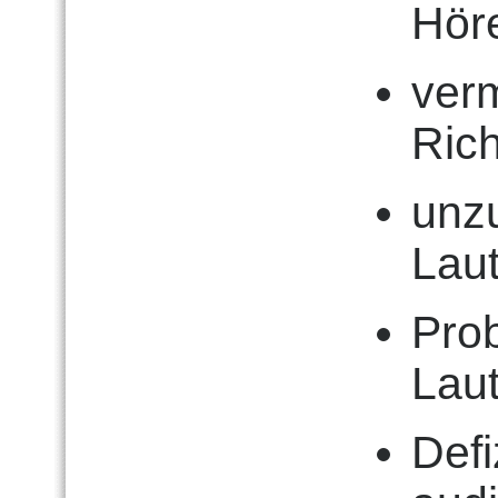
Hör
ver
Ric
unz
Laut
Pro
Lau
Defi