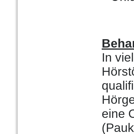
Beha
In vie
Hörst
qualif
Hörge
eine 
(Pauk