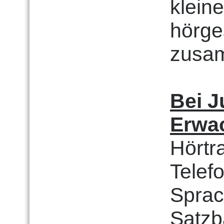
klein
hörge
zusam
Bei J
Erwa
Hörtr
Telefo
Sprac
Satzb