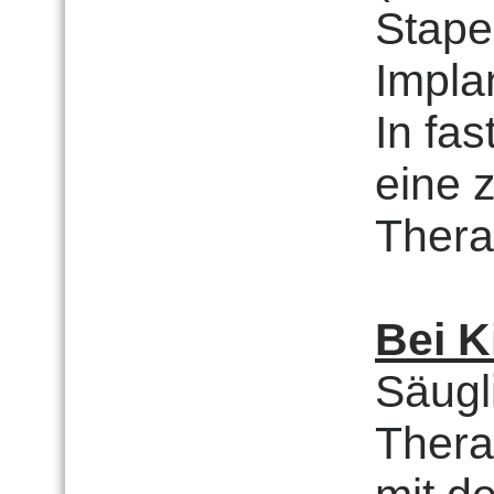
Stape
Impla
In fas
eine 
Thera
Bei K
Säugli
Thera