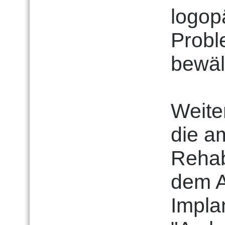
logop
Probl
bewäl
Weite
die a
Rehabi
dem A
Impla