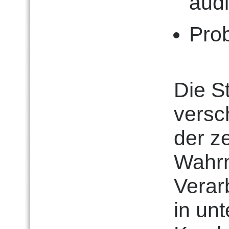
aud
Prob
Die S
versc
der ze
Wahr
Verar
in un