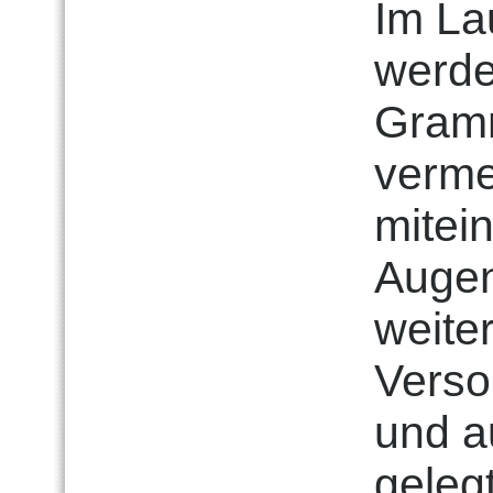
Im La
werde
Gramm
verme
mitei
Augen
weite
Verso
und a
gelegt