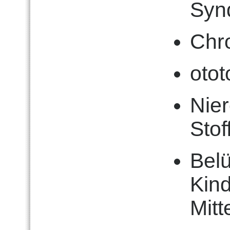
Syn
Chr
oto
Nie
Sto
Bel
Kind
Mit