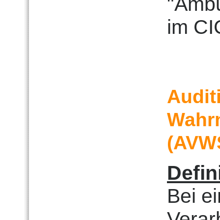
"Ambu
im CI
Audit
Wahr
(AVW
Defin
Bei ei
Verar