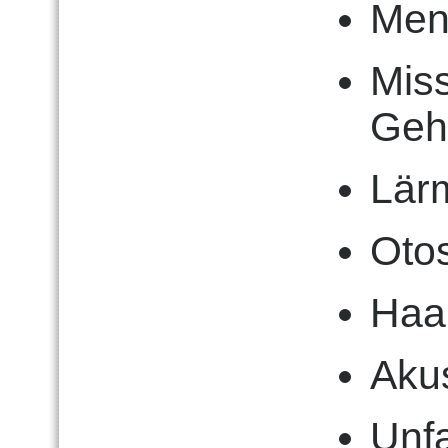
Meni
Miss
Geh
Lär
Oto
Haa
Aku
Unfa