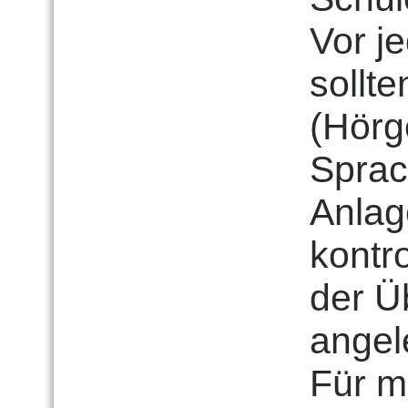
Vor j
sollt
(Hörg
Sprac
Anlag
kontro
der Ü
angel
Für m