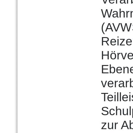
Wahr
(AVWS
Reize
Hörve
Ebene
verar
Teill
Schul
zur A