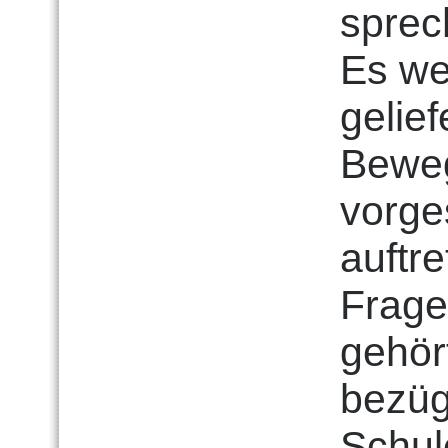
sprech
Es we
gelie
Beweg
vorge
auftr
Frage
gehör
bezüg
Schul