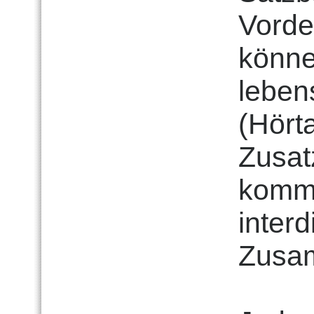
Vorde
könn
leben
(Hört
Zusat
kommt
interd
Zusam